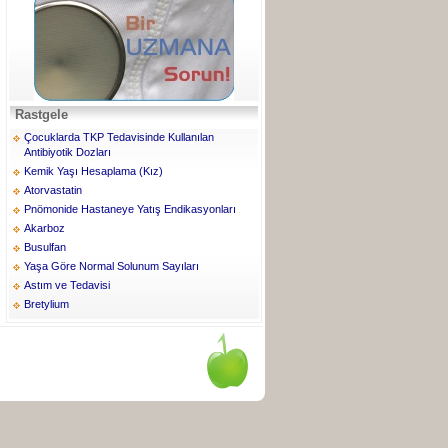
Rastgele
Çocuklarda TKP Tedavisinde Kullanılan
Antibiyotik Dozları
Kemik Yaşı Hesaplama (Kız)
Atorvastatin
Pnömonide Hastaneye Yatış Endikasyonları
Akarboz
Busulfan
Yaşa Göre Normal Solunum Sayıları
Astım ve Tedavisi
Bretylium