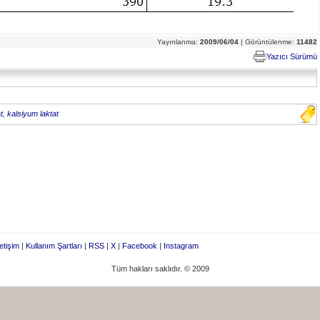
Yayınlanma:
2009/06/04
| Görüntülenme:
11482
Yazıcı Sürümü
t
,
kalsiyum laktat
letişim
|
Kullanım Şartları
|
RSS
|
X
|
Facebook
|
Instagram
Tüm hakları saklıdır. © 2009