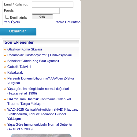
Email / Kullanıcı:
Parola:
Beni hatırla
Yeni Üyelik
Parola Hatırlatma
Uzmanlar
Son Eklenenler
Glaskow Koma Skalası
Pnömonide Hastaneye Yatış Endikasyonları
Bebekler Günde Kaç Saat Uyumalı
Gebelik Takvimi
Kabakulak
Persentil Dönemi Bitiyor mu? AAP'den Z-Skor
Vurgusu
Yaşa göre immünglobulin normal değerleri
(Tezcan et al. 1996)
HAE'de Tam Hastalık Kontrolüne Giden Yol:
Treat-to-Target Yaklaşımı
WAO-2025 Kalıtsal Anjiyoödem (HAE) Kılavuzu:
Sınıflandırma, Tanı ve Tedavide Güncel
Yaklaşım
Yaşa Göre İmmunoglobulin Normal Değerler
(Aksu et al 2006)