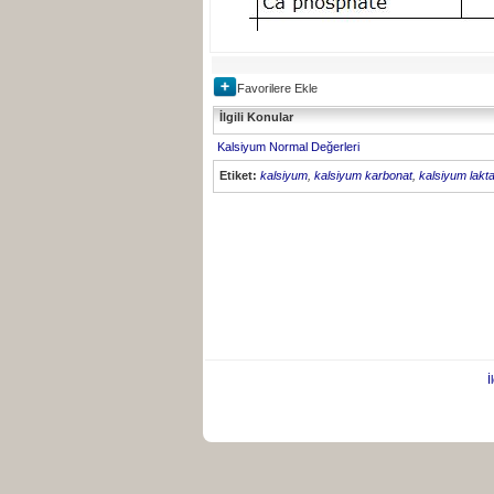
Favorilere Ekle
İlgili Konular
Kalsiyum Normal Değerleri
Etiket:
kalsiyum
,
kalsiyum karbonat
,
kalsiyum lakta
İ