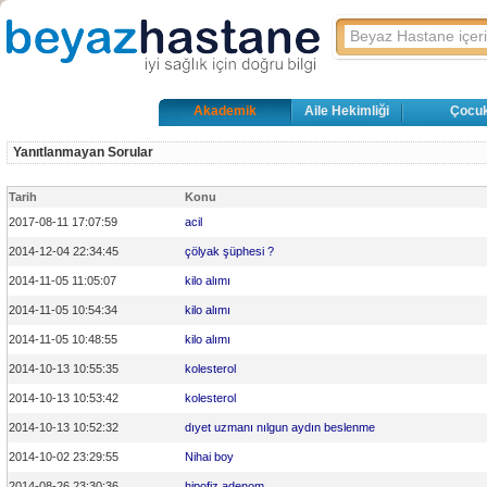
Akademik
Aile Hekimliği
Çocuk
Yanıtlanmayan Sorular
Tarih
Konu
2017-08-11 17:07:59
acil
2014-12-04 22:34:45
çölyak şüphesi ?
2014-11-05 11:05:07
kilo alımı
2014-11-05 10:54:34
kilo alımı
2014-11-05 10:48:55
kilo alımı
2014-10-13 10:55:35
kolesterol
2014-10-13 10:53:42
kolesterol
2014-10-13 10:52:32
dıyet uzmanı nılgun aydın beslenme
2014-10-02 23:29:55
Nihai boy
2014-08-26 23:30:36
hipofiz adenom