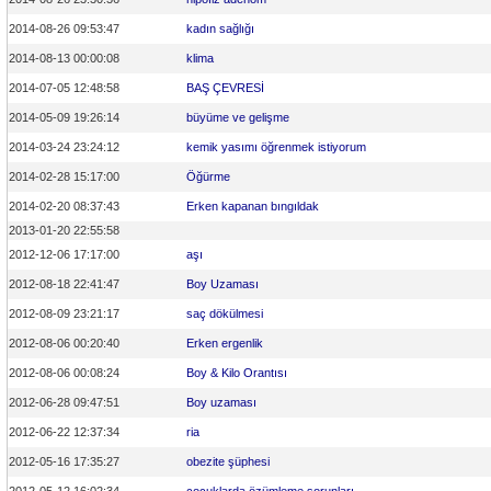
2014-08-26 09:53:47
kadın sağlığı
2014-08-13 00:00:08
klima
2014-07-05 12:48:58
BAŞ ÇEVRESİ
2014-05-09 19:26:14
büyüme ve gelişme
2014-03-24 23:24:12
kemik yasımı öğrenmek istiyorum
2014-02-28 15:17:00
Öğürme
2014-02-20 08:37:43
Erken kapanan bıngıldak
2013-01-20 22:55:58
2012-12-06 17:17:00
aşı
2012-08-18 22:41:47
Boy Uzaması
2012-08-09 23:21:17
saç dökülmesi
2012-08-06 00:20:40
Erken ergenlik
2012-08-06 00:08:24
Boy & Kilo Orantısı
2012-06-28 09:47:51
Boy uzaması
2012-06-22 12:37:34
ria
2012-05-16 17:35:27
obezite şüphesi