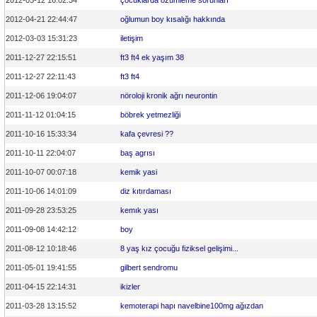
2012-05-12 16:02:34
çocuklarda özümleme sorunları
2012-04-21 22:44:47
oğlumun boy kısalığı hakkında
2012-03-03 15:31:23
iletişim
2011-12-27 22:15:51
ft3 ft4 ek yaşım 38
2011-12-27 22:11:43
ft3 ft4
2011-12-06 19:04:07
nöroloji kronik ağrı neurontin
2011-11-12 01:04:15
böbrek yetmezliği
2011-10-16 15:33:34
kafa çevresi ??
2011-10-11 22:04:07
baş agrısı
2011-10-07 00:07:18
kemik yasi
2011-10-06 14:01:09
diz kıtırdaması
2011-09-28 23:53:25
kemık yası
2011-09-08 14:42:12
boy
2011-08-12 10:18:46
8 yaş kız çocuğu fiziksel gelişimi...
2011-05-01 19:41:55
gilbert sendromu
2011-04-15 22:14:31
ikizler
2011-03-28 13:15:52
kemoterapi hapı navelbine100mg ağızdan