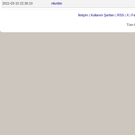
2011-03-10 22:36:10
niluribin
İletişim
|
Kullanım Şartları
|
RSS
|
X
|
Fa
Tüm h